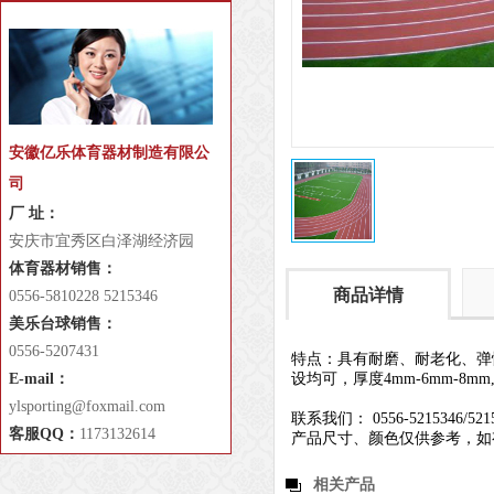
安徽亿乐体育器材制造有限公
司
厂 址：
安庆市宜秀区白泽湖经济园
体育器材销售：
商品详情
0556-5810228 5215346
美乐台球销售：
0556-5207431
特点：具有耐磨、耐老化、弹
E-mail：
设均可，厚度4mm-6mm-8m
ylsporting@foxmail.com
联系我们： 0556-5215346/521
客服QQ：
1173132614
产品尺寸、颜色仅供参考，如
相关产品