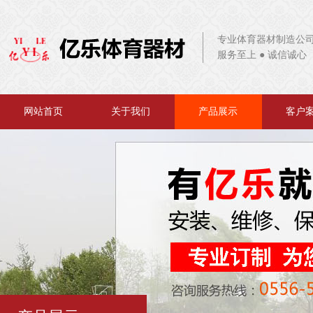
专业体育器材制造公
服务至上 ● 诚信诚心
网站首页
关于我们
产品展示
客户