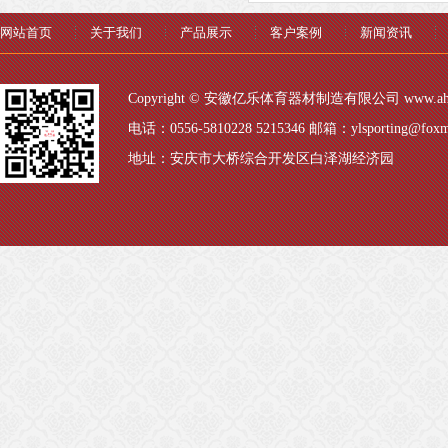
网站首页
关于我们
产品展示
客户案例
新闻资讯
Copyright © 安徽亿乐体育器材制造有限公司 www.ah
电话：0556-5810228 5215346 邮箱：ylsporting@foxm
地址：安庆市大桥综合开发区白泽湖经济园