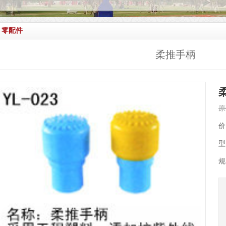
零配件
柔推手柄
原
价
型
规