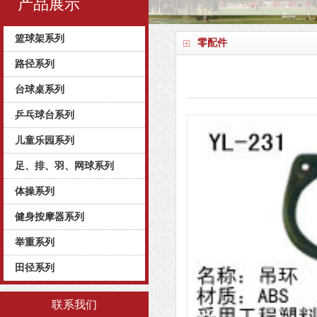
产品展示
篮球架系列
零配件
路径系列
台球桌系列
乒乓球台系列
儿童乐园系列
足、排、羽、网球系列
体操系列
健身按摩器系列
举重系列
田径系列
联系我们