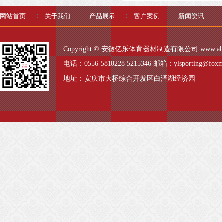
网站首页
关于我们
产品展示
客户案例
新闻资讯
Copyright © 安徽亿乐体育器材制造有限公司 www.ah
电话：0556-5810228 5215346 邮箱：ylsporting@foxm
地址：安庆市大桥综合开发区白泽湖经济园